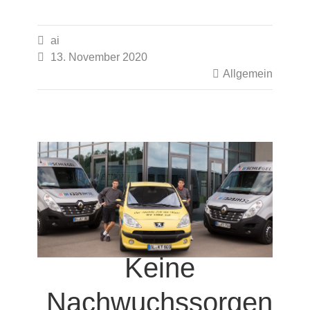

ai

13. November 2020

Allgemein
Keine
Nachwuchssorgen