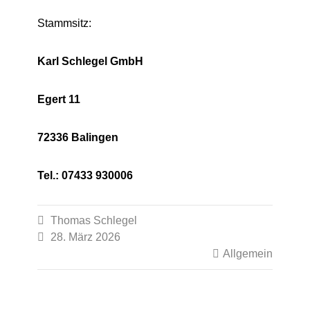
Stammsitz:
Karl Schlegel GmbH
Egert 11
72336 Balingen
Tel.: 07433 930006

Thomas Schlegel

28. März 2026

Allgemein