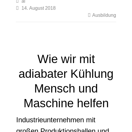

ai

14. August 2018

Ausbildung
Wie wir mit
adiabater Kühlung
Mensch und
Maschine helfen
Industrieunternehmen mit
großen Produktionshallen und