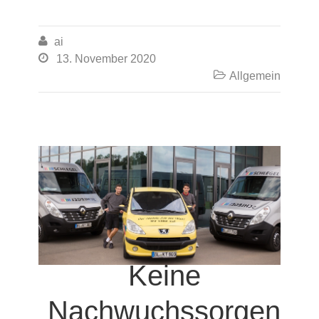

ai

13. November 2020

Allgemein
Keine
Nachwuchssorgen