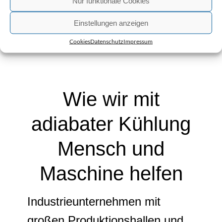
Nur funktionale Cookies

ai

14. August 2018
Einstellungen anzeigen

Ausbildung
Cookies
Datenschutz
Impressum
Wie wir mit
adiabater Kühlung
Mensch und
Maschine helfen
Industrieunternehmen mit
großen Produktionshallen und