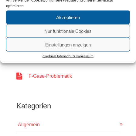
Wir verwenden Cookies, um unsere Website und unseren Service zu
neuer Standort
optimieren.
Akzeptieren
Team mit Weitblick
Nur funktionale Cookies
CO2 Fußabdruck wirkungsvoll reduzieren
Einstellungen anzeigen
Cookies
Datenschutz
Impressum
Keine Nachwuchssorgen
F-Gase-Problematik
Kategorien
Allgemein