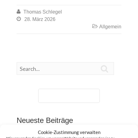

Thomas Schlegel

28. März 2026

Allgemein

07427/947732-0
Neueste Beiträge
Cookie-Zustimmung verwalten